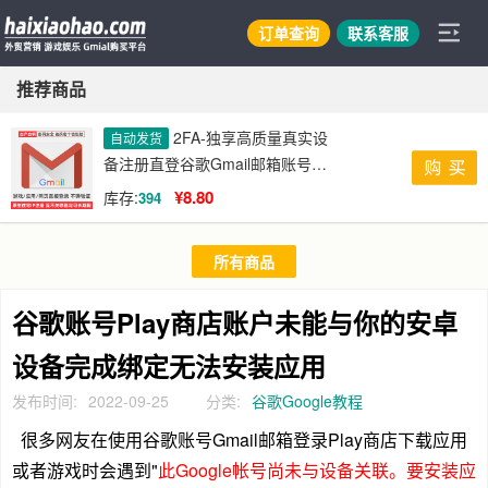
订单查询
联系客服
推荐商品
2FA-独享高质量真实设
自动发货
备注册直登谷歌Gmail邮箱账号购
买
¥8.80
库存:
394
所有商品
谷歌账号Play商店账户未能与你的安卓
设备完成绑定无法安装应用
发布时间:
2022-09-25
分类:
谷歌Google教程
很多网友在使用谷歌账号Gmail邮箱登录Play商店下载应用
或者游戏时会遇到"
此Google帐号尚未与设备关联。要安装应