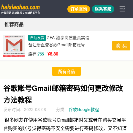
订单查询
联系客服
推荐商品
2FA-独享高质量真实设
自动发货
备注册直登谷歌Gmail邮箱账号购
买
¥8.80
库存:
755
所有商品
谷歌账号Gmail邮箱密码如何更改修改
方法教程
发布时间:
2022-08-08
分类:
谷歌Google教程
很多网友在使用谷歌账号Gmail邮箱时又或者在购买交易平
台购买的账号觉得密码不安全需要进行密码修改，又不知道